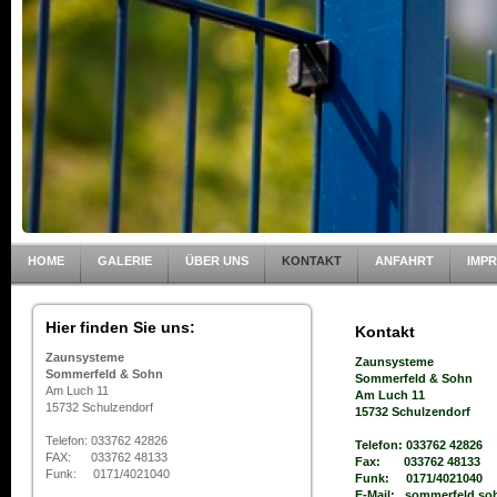
HOME
GALERIE
ÜBER UNS
KONTAKT
ANFAHRT
IMP
Hier finden Sie uns:
Kontakt
Zaunsysteme
Zaunsysteme
Sommerfeld & Sohn
Sommerfeld & Sohn
Am Luch 11
Am Luch 11
15732 Schulzendorf
15732 Schulzendorf
Telefon: 033762 42826
Telefon: 033762 42826
FAX: 033762 48133
Fax: 033762 48133
Funk: 0171/4021040
Funk: 0171/4021040
E-Mail: sommerfeld.so