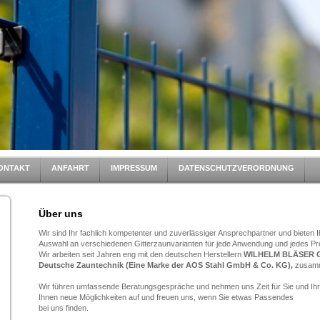
ONTAKT
ANFAHRT
IMPRESSUM
DATENSCHUTZVERORDNUNG
Über uns
Wir sind Ihr fachlich kompetenter und zuverlässiger Ansprechpartner und bieten 
Auswahl an verschiedenen Gitterzaunvarianten für jede Anwendung und jedes Pr
Wir arbeiten seit Jahren eng mit den deutschen Herstellern
WILHELM BLÄSER
Deutsche Zauntechnik (Eine Marke der AOS Stahl GmbH & Co. KG),
zusam
Wir führen umfassende Beratungsgespräche und nehmen uns Zeit für Sie und Ihre
Ihnen neue Möglichkeiten auf und freuen uns, wenn Sie etwas Passendes
bei uns finden.