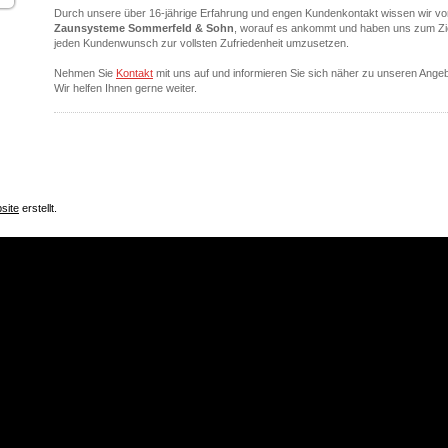
Durch unsere über 16-jährige Erfahrung und engen Kundenkontakt wissen wir vo
Zaunsysteme Sommerfeld & Sohn
, worauf es ankommt und haben uns zum Zie
jeden Kundenwunsch zur vollsten Zufriedenheit umzusetzen.
Nehmen Sie
Kontakt
mit uns auf und informieren Sie sich näher zu unseren Ange
Wir helfen Ihnen gerne weiter.
site
erstellt.