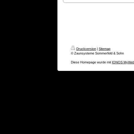
Druckversion
|
Sitemap
© Zaunsysteme Sommerfeld & Sohn
Diese Homepage wurde mit
IONOS MyWeb