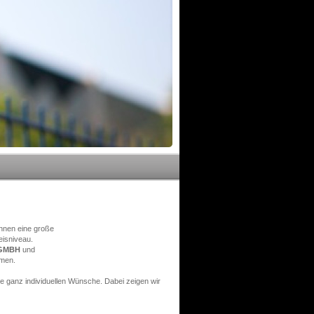
Ihnen eine große
eisniveau.
 GMBH
und
men.
 ganz individuellen Wünsche. Dabei zeigen wir