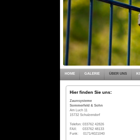
HOME
GALERIE
ÜBER UNS
K
Hier finden Sie uns:
Zaunsysteme
Sommerfeld & Sohn
Am Luch 11
15732 Schulzendorf
Telefon: 033762 42826
FAX: 033762 48133
Funk: 0171/4021040